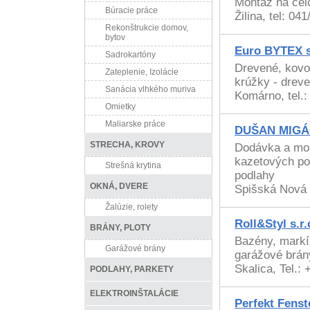
Montáž na cel
Búracie práce
Žilina, tel: 04
Rekonštrukcie domov,
bytov
Euro BYTEX s
Sadrokartóny
Drevené, kovov
Zateplenie, Izolácie
krúžky - dreve
Sanácia vlhkého muriva
Komárno, tel.
Omietky
Maliarske práce
DUŠAN MIG
STRECHA, KROVY
Dodávka a mon
kazetových po
Strešná krytina
podlahy
OKNÁ, DVERE
Spišská Nová 
Žalúzie, rolety
Roll&Styl s.r.
BRÁNY, PLOTY
Bazény, markí
Garážové brány
garážové brány
Skalica, Tel.:
PODLAHY, PARKETY
ELEKTROINŠTALÁCIE
Perfekt Fens