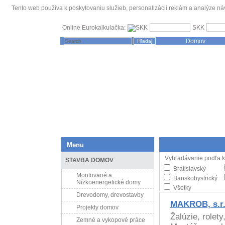
Tento web používa k poskytovaniu služieb, personalizácii reklám a analýze ná
Online Eurokalkulačka:
SKK
Domov
Menu
Vyhľadá
STAVBA DOMOV
Bratislavský
Montované a
Banskobystrický
Nízkoenergetické domy
Všetky
Drevodomy, drevostavby
MAKROB, s.r.
Projekty domov
Žalúzie, rolet
Zemné a vykopové práce