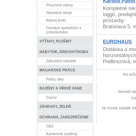
Kardoš Pavol
Pracovné odevy
Kompletné reko
Stavebné stroje
loggií, predaj
prístavby
Bytový textil
Bratislava 5, 
Domáce spotrebiče a
príslušenstvo
EUROHAUS
VÝŤAHY, PLOŠINY
Dodávka a mon
NÁBYTOK, DREVOVÝROBA
horizontálnych 
Podbrezová, m
Záhradný nábytok
MALIARSKE PRÁCE
Na zači
Farby, laky
BAZÉNY A VÍRIVÉ VANE
Nenašli st
Sauny
Vy
ZÁHRADY, ZELEŇ
Ak chcete zadajte V
OCHRANA, ZABEZPEČENIE
SBS
Kamerové systémy