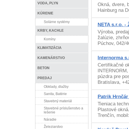
VODA, PLYN
Okná, dvere, b
Hainburg na D
KÚRENIE
Solárne systémy
NETA s.r.o. - 
KRBY, KACHLE
Výroba, predaj
žalúzie, zhrňo
Komíny
Púchov, 042/4
KLIMATIZÁCIA
Internorma s.
KAMENÁRSTVO
Certifikačné o
BETON
INTERNORM, H
púzdra pre po
PREDAJ
Bratislava, +
Obklady, dlažby
Sanita, Batérie
Patrik Hrnčá
Stavebný materiál
Tieniaca techn
Stavebné príslušenstvo a
Plastové okná.
lešenie
Trenčín, mobi
Náradie
Železiarstvo